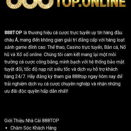
888TOP
là thương hiệu cá cược trực tuyến uy tín hàng đầu
châu Á, mang đến không gian giải trí đẳng cấp với hàng loạt
sảnh game đỉnh cao: Thể thao, Casino trực tuyến, Bắn cá, Nổ
hũ và Xổ số online. Chúng tôi cam kết mang lại một môi
trường cá cược công bằng, minh bạch với hệ thống bảo mật
tuyệt đối, tốc độ nạp rút siêu tốc và dịch vụ hỗ trợ khách
hàng 24/7. Hãy đăng ký tham gia 888top ngay hôm nay để
trải nghiệm dịch vụ cá cược chuyên nghiệp và nhận những
ưu đãi độc quyền hấp dẫn nhất!
Giới Thiệu Nhà Cái 888TOP
Chăm Sóc Khách Hàng