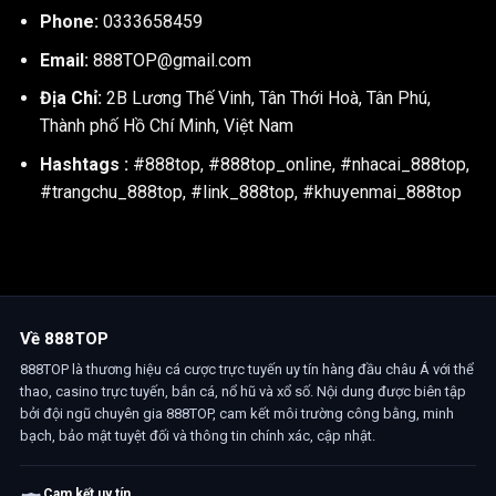
Phone:
0333658459
Email:
888TOP@gmail.com
Địa Chỉ:
2B Lương Thế Vinh, Tân Thới Hoà, Tân Phú,
Thành phố Hồ Chí Minh, Việt Nam
Hashtags :
#888top, #888top_online, #nhacai_888top,
#trangchu_888top, #link_888top, #khuyenmai_888top
Về 888TOP
888TOP là thương hiệu cá cược trực tuyến uy tín hàng đầu châu Á với thể
thao, casino trực tuyến, bắn cá, nổ hũ và xổ số. Nội dung được biên tập
bởi đội ngũ chuyên gia 888TOP, cam kết môi trường công bằng, minh
bạch, bảo mật tuyệt đối và thông tin chính xác, cập nhật.
Cam kết uy tín