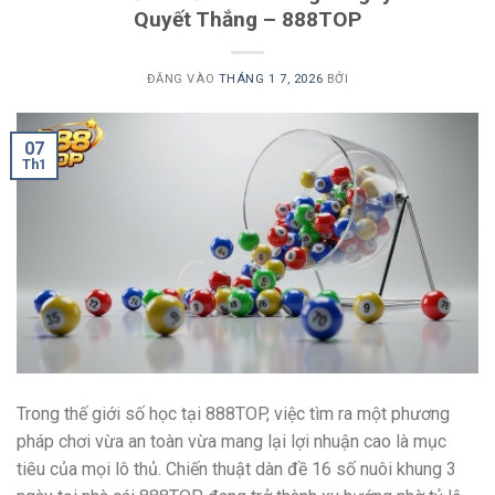
Quyết Thắng – 888TOP
ĐĂNG VÀO
THÁNG 1 7, 2026
BỞI
07
Th1
Trong thế giới số học tại 888TOP, việc tìm ra một phương
pháp chơi vừa an toàn vừa mang lại lợi nhuận cao là mục
tiêu của mọi lô thủ. Chiến thuật dàn đề 16 số nuôi khung 3