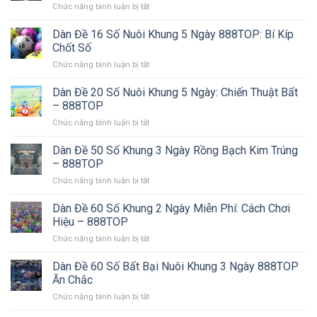
Chức năng bình luận bị tắt
ở
Số
Dàn
Khung
Đề
Dàn Đề 16 Số Nuôi Khung 5 Ngày 888TOP: Bí Kíp
3
10
Ngày
Chốt Số
Số
888TOP:
Chức năng bình luận bị tắt
ở
Nuôi
Bí
Dàn
Khung
Quyết
Đề
Dàn Đề 20 Số Nuôi Khung 5 Ngày: Chiến Thuật Bất
5
Ăn
16
Ngày
– 888TOP
Lớn
Số
Miễn
Chức năng bình luận bị tắt
ở
Nuôi
Phí:
Dàn
Khung
Bí
Đề
Dàn Đề 50 Số Khung 3 Ngày Rồng Bạch Kim Trúng
5
Quyết
20
Ngày
– 888TOP
–
Số
888TOP:
888TOP
Chức năng bình luận bị tắt
ở
Nuôi
Bí
Dàn
Khung
Kíp
Đề
Dàn Đề 60 Số Khung 2 Ngày Miễn Phí: Cách Chơi
5
Chốt
50
Ngày:
Hiệu – 888TOP
Số
Số
Chiến
Chức năng bình luận bị tắt
ở
Khung
Thuật
Dàn
3
Bất
Đề
Dàn Đề 60 Số Bất Bại Nuôi Khung 3 Ngày 888TOP
Ngày
–
60
Rồng
Ăn Chắc
888TOP
Số
Bạch
Chức năng bình luận bị tắt
ở
Khung
Kim
Dàn
2
Trúng