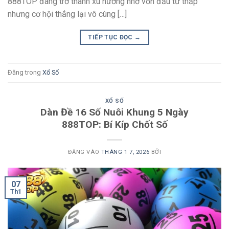
888TOP đang trở thành xu hướng nhờ vốn đầu tư thấp
nhưng cơ hội thắng lại vô cùng […]
TIẾP TỤC ĐỌC
→
Đăng trong
Xổ Số
XỔ SỐ
Dàn Đề 16 Số Nuôi Khung 5 Ngày
888TOP: Bí Kíp Chốt Số
ĐĂNG VÀO
THÁNG 1 7, 2026
BỞI
07
Th1