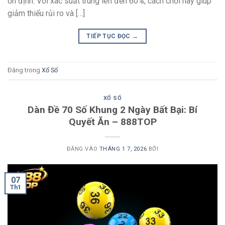
ổn định. Với xác suất trúng lên đến 60%, cách chơi này giúp
giảm thiểu rủi ro và […]
TIẾP TỤC ĐỌC
→
Đăng trong
Xổ Số
XỔ SỐ
Dàn Đề 70 Số Khung 2 Ngày Bất Bại: Bí
Quyết Ăn – 888TOP
ĐĂNG VÀO
THÁNG 1 7, 2026
BỞI
07
Th1