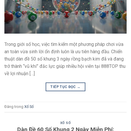
Trong giới số học, việc tìm kiếm một phương pháp chơi vừa
an toàn vừa sinh lời ổn định luôn là ưu tiên hàng đầu. Chiến
thuật dàn đề 50 số khung 3 ngày rồng bạch kim đã và đang
trở thành “vũ khí” đắc lực giúp nhiều hội viên tại 888TOP thu
về lợi nhuận […]
TIẾP TỤC ĐỌC
→
Đăng trong
Xổ Số
XỔ SỐ
Dàn Đề 60 Số Khung 2 Ngày Miễn Phí: