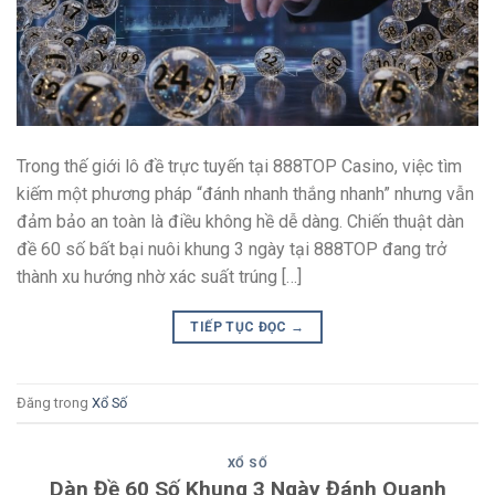
Trong thế giới lô đề trực tuyến tại 888TOP Casino, việc tìm
kiếm một phương pháp “đánh nhanh thắng nhanh” nhưng vẫn
đảm bảo an toàn là điều không hề dễ dàng. Chiến thuật dàn
đề 60 số bất bại nuôi khung 3 ngày tại 888TOP đang trở
thành xu hướng nhờ xác suất trúng […]
TIẾP TỤC ĐỌC
→
Đăng trong
Xổ Số
XỔ SỐ
Dàn Đề 60 Số Khung 3 Ngày Đánh Quanh