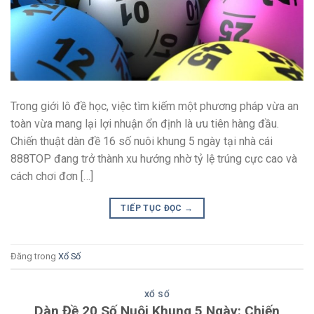
Trong giới lô đề học, việc tìm kiếm một phương pháp vừa an
toàn vừa mang lại lợi nhuận ổn định là ưu tiên hàng đầu.
Chiến thuật dàn đề 16 số nuôi khung 5 ngày tại nhà cái
888TOP đang trở thành xu hướng nhờ tỷ lệ trúng cực cao và
cách chơi đơn […]
TIẾP TỤC ĐỌC
→
Đăng trong
Xổ Số
XỔ SỐ
Dàn Đề 20 Số Nuôi Khung 5 Ngày: Chiến